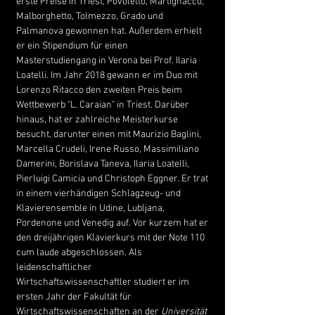
erste Preise in Triest, Povoletto, Martignacco,
Malborghetto, Tolmezzo, Grado und
Palmanova gewonnen hat. Außerdem erhielt
er ein Stipendium für einen
Masterstudiengang in Verona bei Prof. Ilaria
Loatelli. Im Jahr 2018 gewann er im Duo mit
Lorenzo Ritacco den zweiten Preis beim
Wettbewerb "L. Caraian" in Triest. Darüber
hinaus, hat er zahlreiche Meisterkurse
besucht, darunter einen mit Maurizio Baglini,
Marcella Crudeli, Irene Russo, Massimiliano
Damerini, Borislava Taneva, Ilaria Loatelli,
Pierluigi Camicia und Christoph Eggner. Er trat
in einem vierhändigen Schlagzeug- und
Klavierensemble in Udine, Lubljana,
Pordenone und Venedig auf. Vor kurzem hat er
den dreijährigen Klavierkurs mit der Note 110
cum laude abgeschlossen. Als
leidenschaftlicher
Wirtschaftswissenschaftler studiert er im
ersten Jahr der Fakultät für
Wirtschaftswissenschaften an der
Universität