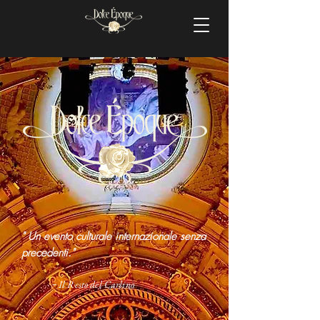
" Un evento culturale internazionale senza
precedenti."
Il Resto del Carlino
-